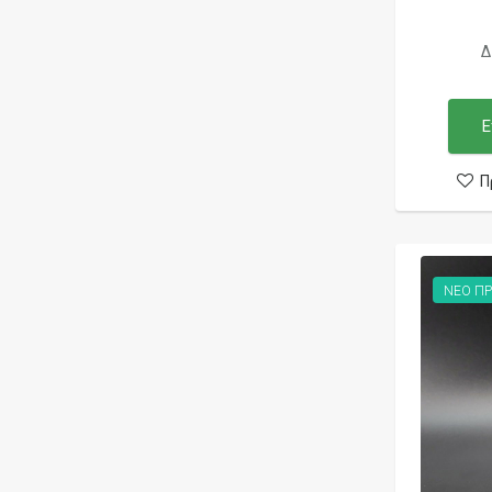
Chess by Omnia
Δ
Chou-Choux
Chrichro
Ε
Chubby Gorilla
CKS
Π
Cloud 9
Cloud Chaser
Cloud Mods
ΝΕΟ ΠΡ
Cloud Ninja
Cloud Nurdz
CloudBar
Cloudmonkeys
Coil Father