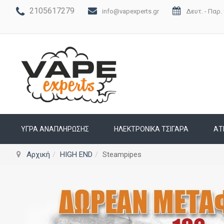
2105617279
info@vapexperts.gr
Δευτ. - Παρ. 
ΥΓΡΆ ΑΝΑΠΛΉΡΩΣΗΣ
ΗΛΕΚΤΡΟΝΙΚΆ ΤΣΙΓΆΡΑ
ΑΤ
Αρχική
HIGH END
Steampipes