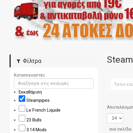
Steam
Φίλτρα
Κατασκευαστές
Τα πιο και
Εκκαθάριση
Steampipes
Αποτελέσματα
Le French Liquide
23 Bulls
ανά σελίδα
3.14 Mods