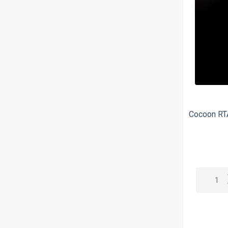
Beard Vape Co
BelgiOhm
Ben Northon
Beurk Research
Big Mouth Liquids
Big Tasty
Cocoon RT
Billet Box
BKS
Black
Black Note
BLITZ
BomberTech
Bombo