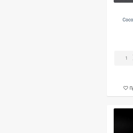
Athea
Atmistique
Coco
Atmos Lab
Auguse
Augvape
Aviator
Avidartisan
Avomi
AWT
Π
Azhads Elixirs
Bam Bam's Cannoli
Batteries
BB Vapes
BD Vape