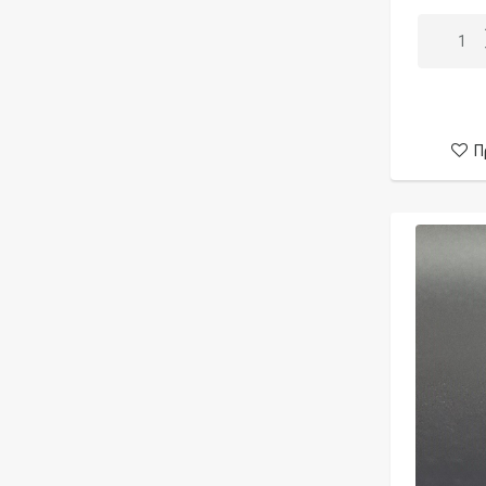
Amelies Vapejuice
American Stars
Angry Fox Vape
Animodz
Arcana Mods
Π
Arctic Dolphin
Armageddon MGF
Aroma King
Aromazon
Asmodus
Aspire
Astronaut
Asvape
Asylum