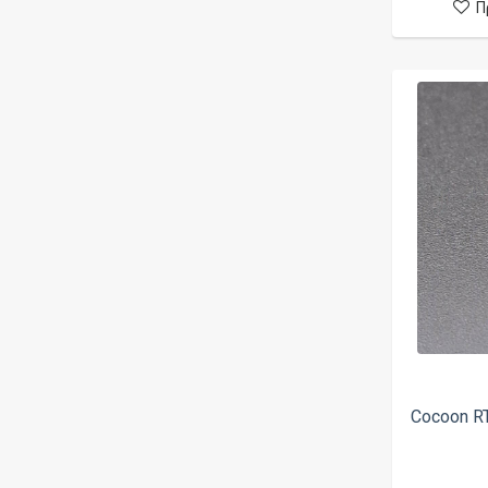
Π
BP Mods
BRGT by Scandal
Bushido
Butter Pop
Cafe Racer
Candy Rush
Canna Cotton
Cape Cod
Capella
Captain
Cassadaga Liquids
Caveman Mods
Cocoon R
Centenary Mods
Charlies Chalk Dust