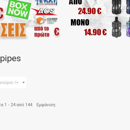
pipes
νούρια -/+
 1 - 24 από 144
Εμφάνιση: