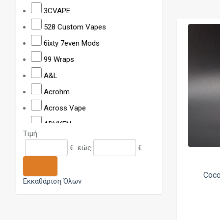
3CVAPE
528 Custom Vapes
6ixty 7even Mods
99 Wraps
A&L
Acrohm
Across Vape
ADVKEN
Τιμή
Alliancetech
€
εώς
€
Alpha & Enigma
Ambassador
Coc
Εκκαθάριση Όλων
Amber Mods
Ambition Mods