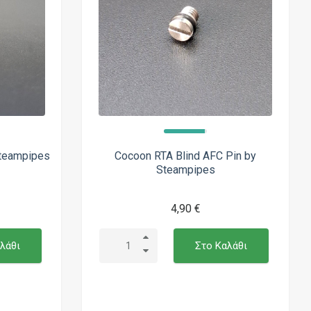
teampipes
Cocoon RTA Blind AFC Pin by
Steampipes
4,90 €
λάθι
Στο Καλάθι