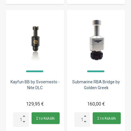
Kayfun BB by Svoemesto -
Submarine RBA Bridge by
Nite DLC
Golden Greek
129,95 €
160,00 €
Στο Καλάθι
Στο Καλάθι