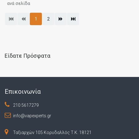
ανά σελίδα
1
2
Είδατε Πρόσφατα
Επικοινωνία
210 5617279
info@vapexperts.gr
Ταξιαρχών 105 Κορυδαλλός Τ.Κ. 18121