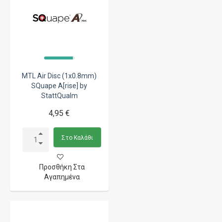
MTL Air Disc (1x0.8mm)
SQuape A[rise] by
StattQualm
4,95 €
Στο Καλάθι
Προσθήκη Στα
Αγαπημένα