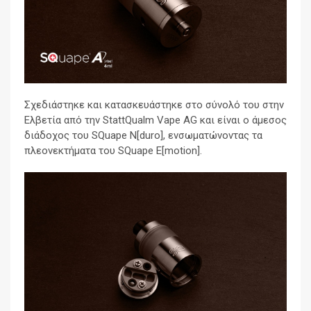
Σχεδιάστηκε και κατασκευάστηκε στο σύνολό του στην
Ελβετία από την StattQualm Vape AG και είναι ο άμεσος
διάδοχος του SQuape N[duro], ενσωματώνοντας τα
πλεονεκτήματα του SQuape E[motion].