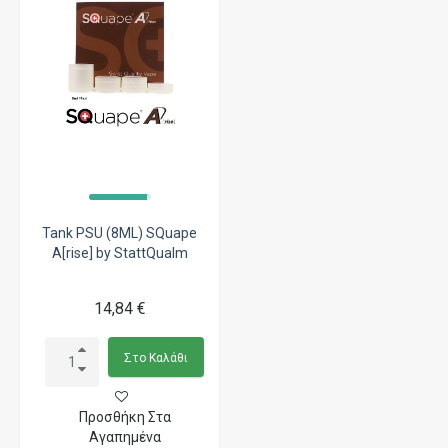
Tank PSU (8ML) SQuape
A[rise] by StattQualm
14,84 €
Στο Καλάθι
Προσθήκη Στα
Αγαπημένα