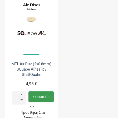
MTL Air Disc (2x0.8mm)
SQuape A[rise] by
StattQualm
4,95 €
Στο Καλάθι
Προσθήκη Στα
Αγαπημένα