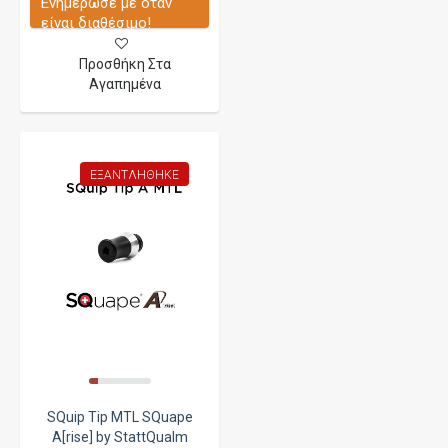
Ενημέρωσε με όταν
είναι διαθέσιμο!
Προσθήκη Στα
Αγαπημένα
ΕΞΑΝΤΛΉΘΗΚΕ
SQuip Tip MTL SQuape
A[rise] by StattQualm