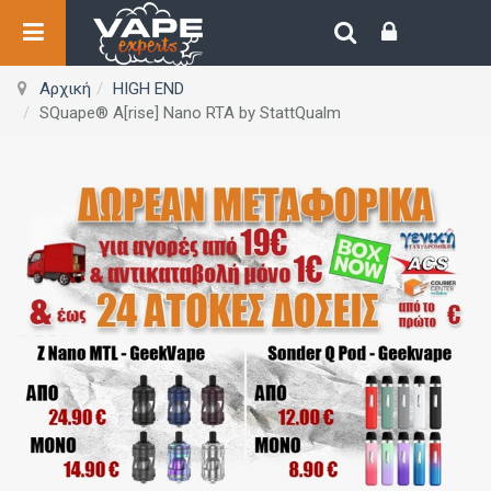
Αρχική
HIGH END
SQuape® A[rise] Nano RTA by StattQualm