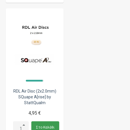
RDL Air Disc (2x2.0mm)
SQuape A[rise] by
StattQualm
4,95 €
Στο Καλάθι