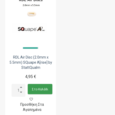
RDL Air Disc (2.0mm x
5.5mm) SQuape A[rise] by
StattQualm
4,95 €
Στο Καλάθι
Προσθήκη Στα
Αγαπημένα