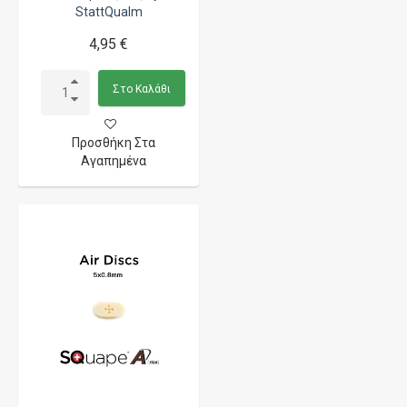
StattQualm
4,95 €
Στο Καλάθι
Προσθήκη Στα
Αγαπημένα