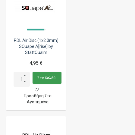
RDL Air Disc (1x2.0mm)
SQuape A[rise] by
StattQualm
4,95 €
Στο Καλάθι
Προσθήκη Στα
Αγαπημένα