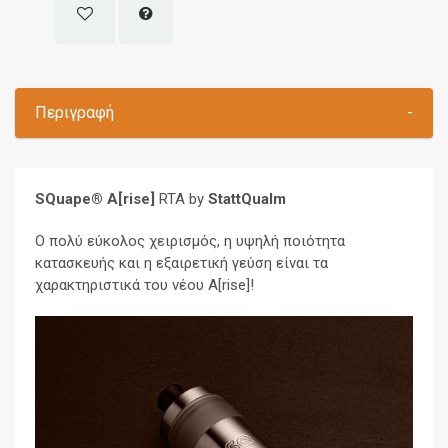
Περιγραφή
-
SQuape® A[rise]
RTA by
StattQualm
Ο πολύ εύκολος χειρισμός, η υψηλή ποιότητα
κατασκευής και η εξαιρετική γεύση είναι τα
χαρακτηριστικά του νέου A[rise]!