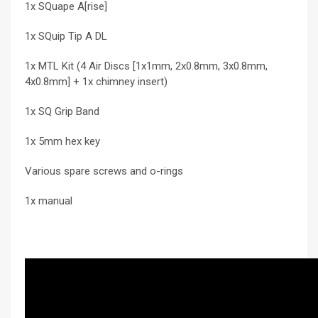
1x SQuape A[rise]
1x SQuip Tip A DL
1x MTL Kit (4 Air Discs [1x1mm, 2x0.8mm, 3x0.8mm,
4x0.8mm] + 1x chimney insert)
1x SQ Grip Band
1x 5mm hex key
Various spare screws and o-rings
1x manual