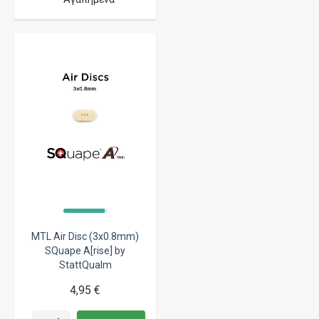
MTL Air Disc (3x0.8mm)
SQuape A[rise] by
StattQualm
4,95 €