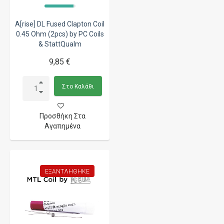
A[rise] DL Fused Clapton Coil
0.45 Ohm (2pcs) by PC Coils
& StattQualm
9,85 €
Στο Καλάθι
Προσθήκη Στα
Αγαπημένα
ΕΞΑΝΤΛΉΘΗΚΕ