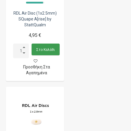
RDL Air Disc (1x2.5mm)
SQuape A[rise] by
StattQualm
4,95 €
Στο Καλάθι
Προσθήκη Στα
Αγαπημένα