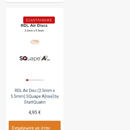
ΕΞΑΝΤΛΉΘΗΚΕ
RDL Air Disc (2.5mm x
5.5mm) SQuape A[rise] by
StattQualm
4,95 €
Ενημέρωσε με όταν