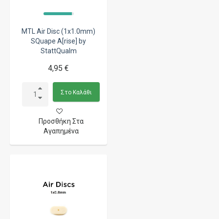
MTL Air Disc (1x1.0mm)
SQuape A[rise] by
StattQualm
4,95 €
Στο Καλάθι
Προσθήκη Στα
Αγαπημένα