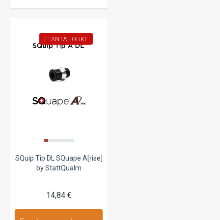
ΕΞΑΝΤΛΉΘΗΚΕ
SQuip Tip DL SQuape A[rise]
by StattQualm
14,84 €