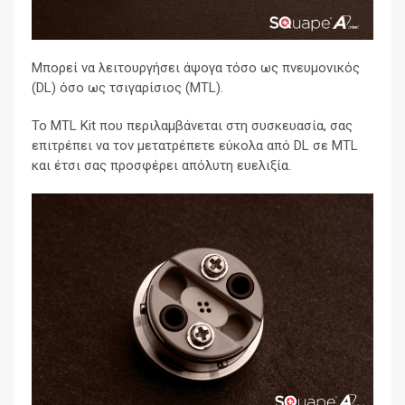
Μπορεί να λειτουργήσει άψογα τόσο ως πνευμονικός
(DL) όσο ως τσιγαρίσιος (MTL).
Το MTL Kit που περιλαμβάνεται στη συσκευασία, σας
επιτρέπει να τον μετατρέπετε εύκολα από DL σε MTL
και έτσι σας προσφέρει απόλυτη ευελιξία.