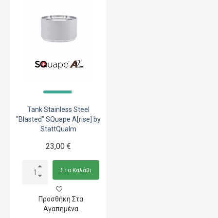
Tank Stainless Steel
"Blasted" SQuape A[rise] by
StattQualm
23,00 €
Στο Καλάθι
Προσθήκη Στα
Αγαπημένα