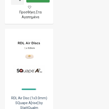
Προσθήκη Στα
Αγαπημένα
RDL Air Disc (1x3.0mm)
SQuape A[rise] by
StattQualm